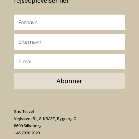
rejseoplevelser her
Abonner
Sus Travel
Vejlsøvej 51, G-KRAFT, Bygning O
8600 Silkeborg
+45 7020 2029