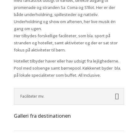
med fantastisk udsigt til vandet, direkte adgang til
promenade og stranden Sa Coma og S’Illot. Her er der
både underholdning, spillesteder og natteliv.
Underholdning og show om aftenen, her live musik én
gang om ugen.
Her tilbydes forskellige faciliteter, som bla. sport på
stranden og hotellet, samt aktiviteter og der er sat stor
fokus på aktiviteter til børn.
Hotellet tilbyder haver eller hav udsigt fra lejlighederne.
Pool med solsenge samt børnepool. Køkkenet byder bla.
på lokale specialiteter som buffet. All Inclusive.
Faciliteter mv.
Galleri fra destinationen