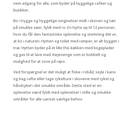
nem adgang for alle, som byder på hyggelige caféer og
butikker.
Bo i trygge og hyggelige omgivelser midt i skoven og tæt
på smukke søer, fyldt med ro. En hytte op til 12 personer,
hvor du får den fantastiske oplevelse og stemning det er,
at bo i naturen. Hytten og toilet med ramper, er alt bygget i
træ. Hytten byder på et lille the-køkken med kogeplader
og gas til at lave mad. Køjesenge som er bobbelt og
mulighed for at sove på rapo.
Ved forspørgsel er det muligt at fiske i robåd, sejle i kano
og bag-rafte eller tage cykelture i skovene med cykel og
håndcykel i det smukke område. Dette sted er en
oplevelse værd fyldt med oplevelser i stille og smukke
områder for alle uanset særlige behov.