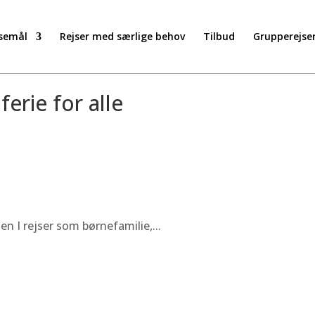
semål
Rejser med særlige behov
Tilbud
Grupperejse
ferie for alle
n I rejser som børnefamilie,...