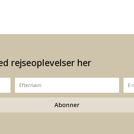
d rejseoplevelser her
Abonner